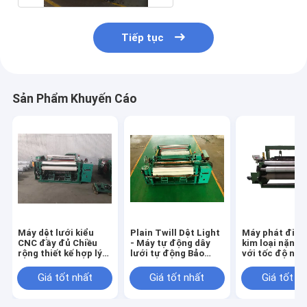
Tiếp tục
Sản Phẩm Khuyến Cáo
Máy dệt lưới kiểu
Plain Twill Dệt Light
Máy phát điện
CNC đầy đủ Chiều
- Máy tự động dây
kim loại nặng 
rộng thiết kế hợp lý
lưới tự động Bảo
với tốc độ nh
1600 Mm
hành 1 năm
Giá tốt nhất
Giá tốt nhất
Giá tốt n