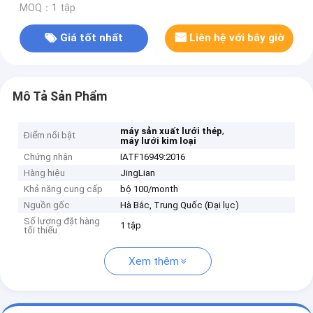
MOQ：1 tập
Giá tốt nhất
Liên hệ với bây giờ
Mô Tả Sản Phẩm
,
máy sản xuất lưới thép
Điểm nổi bật
máy lưới kim loại
Chứng nhận
IATF16949:2016
Hàng hiệu
JingLian
Khả năng cung cấp
bộ 100/month
Nguồn gốc
Hà Bắc, Trung Quốc (Đại lục)
Số lượng đặt hàng
1 tập
tối thiểu
Xem thêm