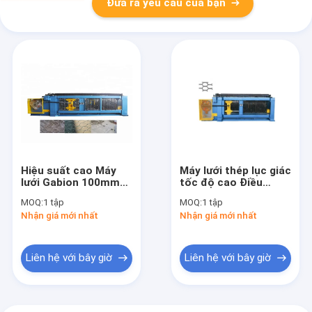
Đưa ra yêu cầu của bạn
Hiệu suất cao Máy
Máy lưới thép lục giác
lưới Gabion 100mm
tốc độ cao Điều
X120 Mm Kích thước
khiển tự động /
MOQ:
1 tập
MOQ:
1 tập
lưới Độ ồn thấp
Truyền động thủy lực
Nhận giá mới nhất
Nhận giá mới nhất
Liên hệ với bây giờ
Liên hệ với bây giờ