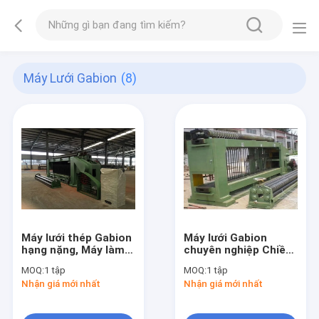
Máy Lưới Gabion
(8)
Máy lưới thép Gabion
Máy lưới Gabion
hạng nặng, Máy làm
chuyên nghiệp Chiều
dây lồng Chiều rộng
rộng tối đa 5500 ISO
MOQ:
1 tập
MOQ:
1 tập
tối đa 5500mm
9001 được phê duyệt
Nhận giá mới nhất
Nhận giá mới nhất