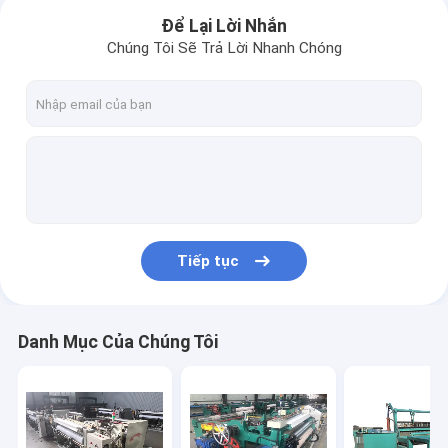
Để Lại Lời Nhắn
Chúng Tôi Sẽ Trả Lời Nhanh Chóng
Tiếp tục
Nhà
Danh Mục Của Chúng Tôi
các sản phẩm
Về chúng tôi