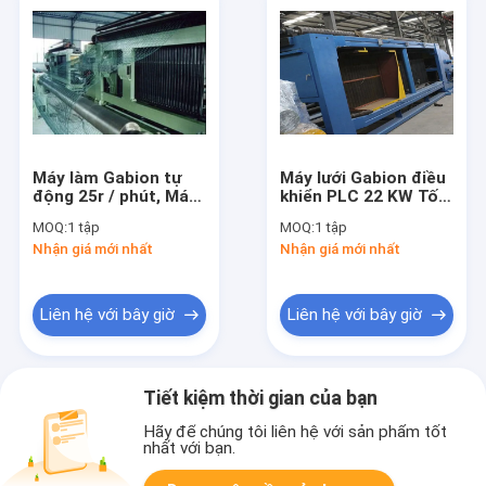
Máy làm Gabion tự
Máy lưới Gabion điều
động 25r / phút, Máy
khiển PLC 22 KW Tốc
hộp Gabion 3 xoắn
độ sản xuất cao
MOQ:
1 tập
MOQ:
1 tập
195m / H
Nhận giá mới nhất
Nhận giá mới nhất
Liên hệ với bây giờ
Liên hệ với bây giờ
Tiết kiệm thời gian của bạn
Hãy để chúng tôi liên hệ với sản phẩm tốt
nhất với bạn.