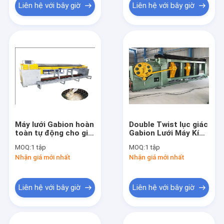
Liên hệ với bây giờ
Liên hệ với bây giờ
Máy lưới Gabion hoàn
Double Twist lục giác
toàn tự động cho giỏ
Gabion Lưới Máy Kích
Gabion Đường kính
thước lưới tùy chỉnh
MOQ:
1 tập
MOQ:
1 tập
dây 16-4.0mm
Điều khiển PLC
Nhận giá mới nhất
Nhận giá mới nhất
Liên hệ với bây giờ
Liên hệ với bây giờ