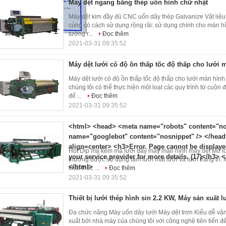
Máy dệt ngang bằng thép uốn hình chữ nhật
Máy dệt kim đầy đủ CNC uốn dây thép Galvanize Vật liệu
cùng có cách sử dụng rộng rãi: sử dụng chính cho màn hì
tường r...
Đọc thêm
2021-03-31 09:35:52
Máy dệt lưới có độ ồn thấp tốc độ thấp cho lưới
Máy dệt lưới có độ ồn thấp tốc độ thấp cho lưới màn hì
chúng tôi có thể thực hiện một loạt các quy trình từ cuộn 
đế ...
Đọc thêm
2021-03-31 09:35:52
<html> <head> <meta name="robots" content="no
name="googlebot" content="nosnippet" /> </hea
align=center> <h3>Error. Page cannot be displaye
Hot Dip mạ kẽm mạ lưới dây máy màn hình máy dệt Mỏ l
your service provider for more details. (17)</h3> 
thường được sử dụng làm lưới mắt lưới và lưới trang trí.
</html>
khai thác ...
Đọc thêm
2021-03-31 09:35:52
Thiết bị lưới thép hình sin 2.2 KW, Máy sản xuất 
Đa chức năng Máy uốn dây lưới Máy dệt trơn Kiểu dễ vậ
xuất bởi nhà máy của chúng tôi với công nghệ tiên tiến để