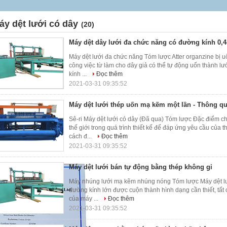
áy dệt lưới có dây
(20)
Máy dệt dây lưới đa chức năng có đường kính 0,
Máy dệt lưới đa chức năng Tóm lược Atter organzine bị u
công việc từ làm cho dây giả có thể tự động uốn thành l
kính ...
Đọc thêm
2021-03-31 09:35:52
Máy dệt lưới thép uốn mạ kẽm một lần - Thông qu
Sê-ri Máy dệt lưới có dây (Đã qua) Tóm lược Đặc điểm c
thế giới trong quá trình thiết kế để đáp ứng yêu cầu của
cách đ...
Đọc thêm
2021-03-31 09:35:52
Máy dệt lưới bán tự động bằng thép không gỉ
Máy nhúng lưới mạ kẽm nhúng nóng Tóm lược Máy dệt lư
đường kính lớn được cuộn thành hình dạng cần thiết, tất 
của máy ...
Đọc thêm
2021-03-31 09:35:52