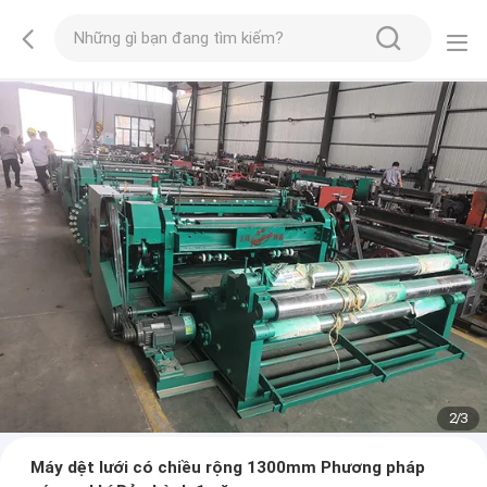
2
/
3
Máy dệt lưới có chiều rộng 1300mm Phương pháp