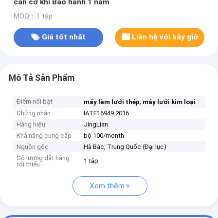
cán cơ khí Bảo hành 1 năm
MOQ：1 tập
Giá tốt nhất
Liên hệ với bây giờ
Mô Tả Sản Phẩm
Điểm nổi bật
,
máy làm lưới thép
máy lưới kim loại
Chứng nhận
IATF16949:2016
Hàng hiệu
JingLian
Khả năng cung cấp
bộ 100/month
Nguồn gốc
Hà Bắc, Trung Quốc (Đại lục)
Số lượng đặt hàng
1 tập
tối thiểu
Xem thêm