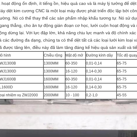
à hoạt động ổn định, ít tiếng ồn, hiệu quả cao và là máy lý tưởng để dệ
áy dệt kim cương CNC là một loại máy được phát triển độc lập bởi côn
rường.
Nó có thể thay thế các sản phẩm nhập khẩu tương tự.
Nó sử dụn
gang thẳng, cho ăn tự động gián đoạn cơ học, lưới cuộn hoạt động và
ộng dừng lại.
Với lực đập lớn, khả năng chịu lực mạnh và độ chính xác
à các đường đa dạng, chúng ta có thể dệt tất cả các loại lưới kim loại và
ã được tăng lên, điều này đã làm tăng đáng kể hiệu quả sản xuất và tiế
ô hình
Chiều rộng
Mật độ mở
Đường kính dây
Tốc độ quay
WJ1300B
1300MM
60-350
0,01-0,14
65-75
WJ1300D
1300MM
16-120
0,14-0,30
65-75
WJ1600B
1600MM
60-350
0,01-0,14
65-75
L1600D
1600MM
16-120
0,14-0,30
65-75
oại nhiệm vụ ZWJ2000
2000MM
10 - 100
0,2-1,0
45-55