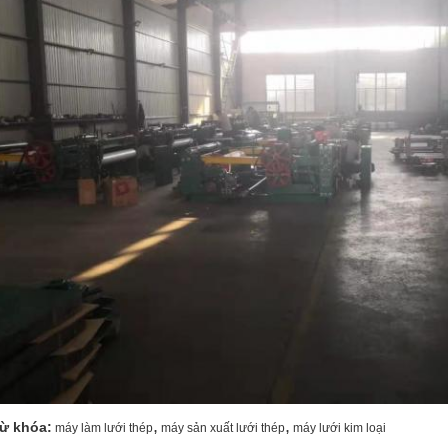
,
,
ừ khóa:
máy làm lưới thép
máy sản xuất lưới thép
máy lưới kim loại