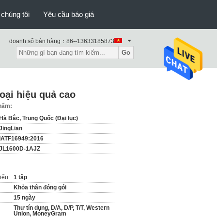
 chúng tôi
Yêu cầu báo giá
doanh số bán hàng：
86--13633185873
Go
oại hiệu quả cao
phẩm:
Hà Bắc, Trung Quốc (Đại lục)
JingLian
IATF16949:2016
JL1600D-1AJZ
iểu:
1 tập
Khỏa thân đóng gói
15 ngày
Thư tín dụng, D/A, D/P, T/T, Western
Union, MoneyGram