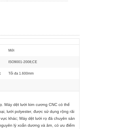
Mới
ISO9001-2008;CE
:
Tối đa 1.600mm
ọ.
Máy dệt lưới kim cương CNC có thể
oại, lưới polyester, được sử dụng rộng rãi
 vực khác;
Máy dệt lưới rọ đá chuyên sản
ệt nguyên lý xoắn dương và âm, có ưu điểm