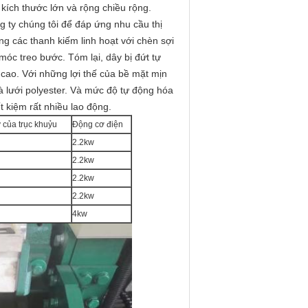
t kích thước lớn và rộng chiều rộng.
g ty chúng tôi để đáp ứng nhu cầu thị
g các thanh kiếm linh hoạt với chèn sợi
 móc treo bước.
Tóm lại, dây bị đứt tự
 cao.
Với những lợi thế của bề mặt mịn
 lưới polyester.
Và mức độ tự động hóa
t kiệm rất nhiều lao động.
 của trục khuỷu
Động cơ điện
2.2kw
2.2kw
2.2kw
2.2kw
4kw