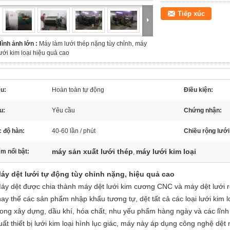
Tiếp xúc
ình ảnh lớn :
Máy làm lưới thép nặng tùy chỉnh, máy
ưới kim loại hiệu quả cao
u:
Hoàn toàn tự động
Điều kiện:
u:
Yêu cầu
Chứng nhận:
 độ hàn:
40-60 lần / phút
Chiều rộng lưới
máy sản xuất lưới thép
máy lưới kim loại
m nổi bật:
,
áy dệt lưới tự động tùy chỉnh nặng, hiệu quả cao
áy dệt được chia thành máy dệt lưới kim cương CNC và máy dệt lưới r
hay thế các sản phẩm nhập khẩu tương tự, dệt tất cả các loại lưới kim l
rong xây dựng, dầu khí, hóa chất, nhu yếu phẩm hàng ngày và các lĩnh
uất thiết bị lưới kim loại hình lục giác, máy này áp dụng công nghệ d