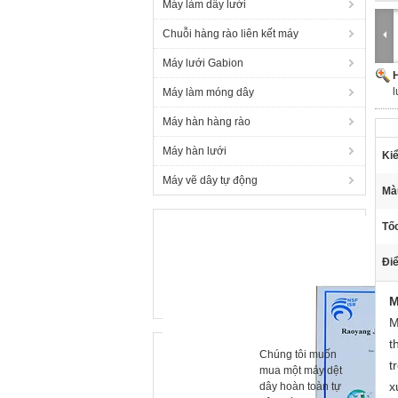
Máy làm dây lưới
Chuỗi hàng rào liên kết máy
Máy lưới Gabion
H
l
Máy làm móng dây
Máy hàn hàng rào
Máy hàn lưới
Kiể
Máy vẽ dây tự động
Mà
Tốc
Điể
M
M
t
Chúng tôi muốn
t
mua một máy dệt
x
dây hoàn toàn tự