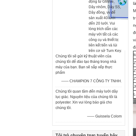
động từ GIWire,
l
Dây nhôm, Dây SS,
M
Dây đồng, vv để
t
sản xuất 40 lưới
đến 20 lưới. Vui
n
lòng trích dẫn các
đ
máy với tất cả các
v
công cụ và thiết bị
liên kết tiến và lùi
đ
trên cơ sở Turn Key.
M
Chúng tôi sẽ gửi kỹ thuật viên của
chúng tôi để đào tạo tháng trong nhà
Z
máy của bạn. Bạn sẽ sắp xếp thực
Z
phẩm
Z
—— CHAMPION 7 CÔNG TY TNHH.
J
Chúng tôi quan tâm đến máy lưới dây
L
lục giác. Nguyên liệu của chúng tôi là
polyester. Xin vui lòng báo giá cho
chúng tôi.
—— Guissela Colom
Tôi trò chuyện trực tuyến bây