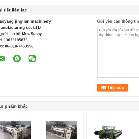
i tiết liên lạc
aoyang jinglian machinery
Gửi yêu cầu thông tin
anufacturing co. LTD
gười liên hệ:
Mrs. Sunny
el:
13633185873
ax:
86-318-7463556
ản phẩm khác