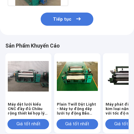
Tiếp tục
Sản Phẩm Khuyến Cáo
Máy dệt lưới kiểu
Plain Twill Dệt Light
Máy phát điện
CNC đầy đủ Chiều
- Máy tự động dây
kim loại nặng 
rộng thiết kế hợp lý
lưới tự động Bảo
với tốc độ nh
1600 Mm
hành 1 năm
Giá tốt nhất
Giá tốt nhất
Giá tốt n