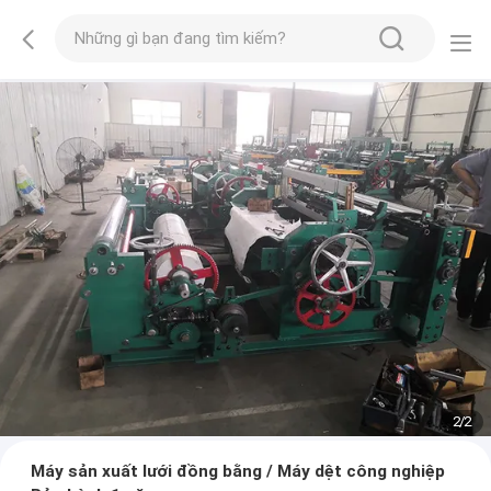
2
/
2
Máy sản xuất lưới đồng bằng / Máy dệt công nghiệp