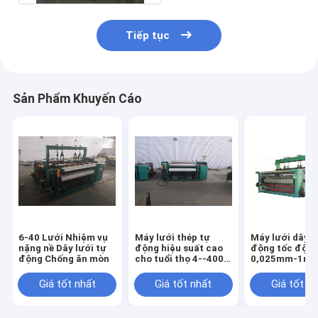
Tiếp tục
Sản Phẩm Khuyến Cáo
6-40 Lưới Nhiệm vụ
Máy lưới thép tự
Máy lưới dây t
nặng nề Dây lưới tự
động hiệu suất cao
động tốc độ c
động Chống ăn mòn
cho tuổi thọ 4--4000
0,025mm-1m
lưới
Đường kính dâ
vận hành
Giá tốt nhất
Giá tốt nhất
Giá tốt n