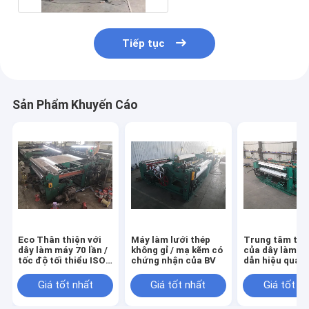
Tiếp tục
Sản Phẩm Khuyến Cáo
Eco Thân thiện với
Máy làm lưới thép
Trung tâm thấ
dây làm máy 70 lần /
không gỉ / mạ kẽm có
của dây làm lư
tốc độ tối thiểu ISO
chứng nhận của BV
dẫn hiệu quả 
9001 được chứng
lượng 220 V /
nhận
Giá tốt nhất
Giá tốt nhất
Giá tốt n