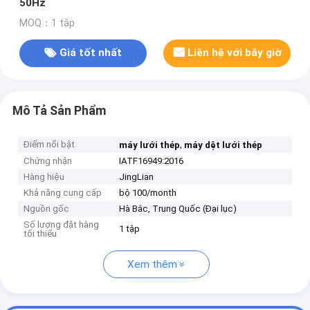
50Hz
MOQ：1 tập
Giá tốt nhất
Liên hệ với bây giờ
Mô Tả Sản Phẩm
Điểm nổi bật
,
máy lưới thép
máy dệt lưới thép
Chứng nhận
IATF16949:2016
Hàng hiệu
JingLian
Khả năng cung cấp
bộ 100/month
Nguồn gốc
Hà Bắc, Trung Quốc (Đại lục)
Số lượng đặt hàng
1 tập
tối thiểu
Xem thêm